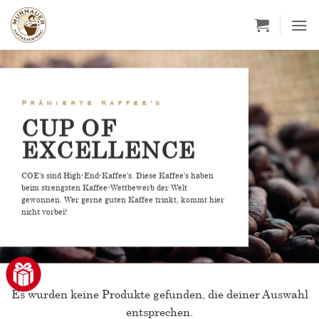
Zum
Inhalt
springen
Prämierte Kaffee's
CUP OF
EXCELLENCE
COE's sind High-End-Kaffee's. Diese Kaffee's haben
beim strengsten Kaffee-Wettbewerb der Welt
gewonnen. Wer gerne guten Kaffee trinkt, kommt hier
nicht vorbei!
Es wurden keine Produkte gefunden, die deiner Auswahl
entsprechen.