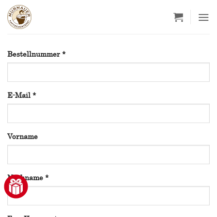
Zum
Inhalt
springen
erforderlich
Bestellnummer
*
erforderlich
E-Mail
*
Vorname
erforderlich
Nachname
*