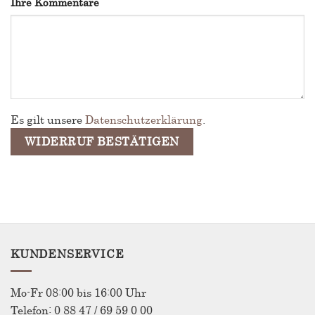
Page URI *erforderlich
Ihre Kommentare
Es gilt unsere
Datenschutzerklärung
.
WIDERRUF BESTÄTIGEN
KUNDENSERVICE
Mo-Fr 08:00 bis 16:00 Uhr
Telefon: 0 88 47 / 69 59 0 00