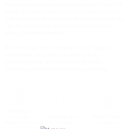
Kaffeemaschine zeigt der professionell ausgebildete SCA
Barista, wie richtig guter Kaffee geht. Deshalb führt er Sie
in diesem Kurs in die kleinen und großen Geheimnisse der
Latte-Art, der perfekten Tasse Kaffee und des rundum
gelungenen Milchschaums ein.
Mit seiner langjährigen Erfahrung und dem Talent für
unterhaltsame sowie lehrreiche Kurse ist er Ihr
Ansprechpartner für alle Fragen rund um unsere
Kaffeekurse und im Bereich der Kaffeezubereitung.
Kursdauer:
5-6
Stunden
Kursgröße:
max. 5
Preis:
229,00 € /
Uhrzeit:
13.00 Uhr –
Personen
pro Person
ca. 18.30 Uhr