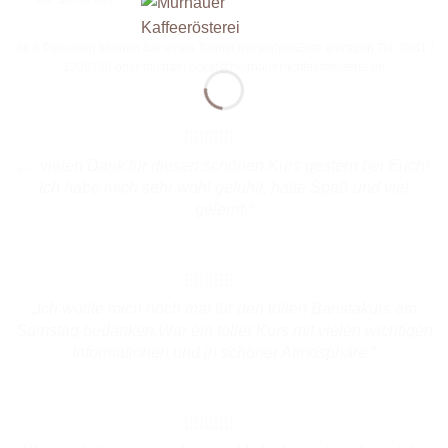
Ab 3 Personen können Sie einen Termin frei wählenBitte anfragen Tel: 0881 /
1208188 oder michael.eckel@murnauer-kaffeeroesterei.de
„…vielen Dank für diesen schönen Kurs gestern bei Euch!
Ich habe mich sehr wohl gefühlt, hatte Spaß und viel
gelernt.“
„Ich wollte mich noch mal für den tollen Baristakurs am
Samstag bedanken.War ein toller Kurs mit vielen wichtigen
Informationen und in schöner Atmosphäre.“