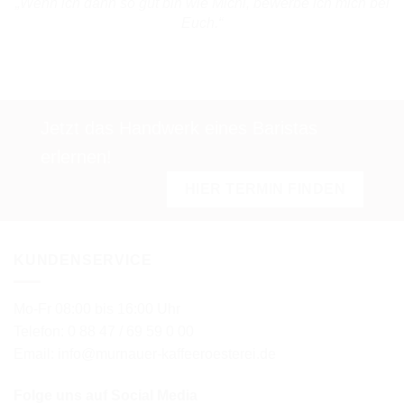
„Wenn ich dann so gut bin wie Michi, bewerbe ich mich bei
Euch.“
Jetzt das Handwerk eines Baristas
erlernen!
HIER TERMIN FINDEN
KUNDENSERVICE
Mo-Fr 08:00 bis 16:00 Uhr
Telefon: 0 88 47 / 69 59 0 00
Email: info@murnauer-kaffeeroesterei.de
Folge uns auf Social Media