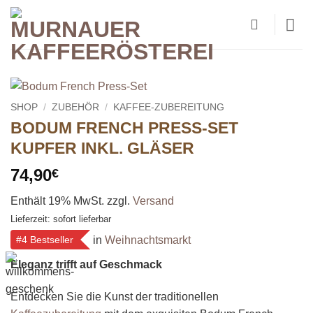
Zum
Inhalt
springen
SHOP
/
ZUBEHÖR
/
KAFFEE-ZUBEREITUNG
BODUM FRENCH PRESS-SET
KUPFER INKL. GLÄSER
74,90
€
Enthält 19% MwSt.
zzgl.
Versand
Lieferzeit: sofort lieferbar
in
Weihnachtsmarkt
#4 Bestseller
Eleganz trifft auf Geschmack
Entdecken Sie die Kunst der traditionellen