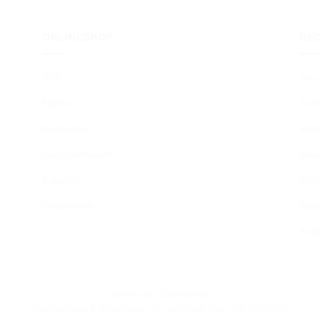
ONLINESHOP
RE
B2B
Job 
Kaffee
Zahl
Köstliches
Wide
Geschenkideen
Wide
Zubehör
Vert
Gutscheine
Allg
Kont
Impressum
|
Datenschutz
Die Murnauer Kaffeerösterei ist zertifiziert nach: DE-ÖKO-001