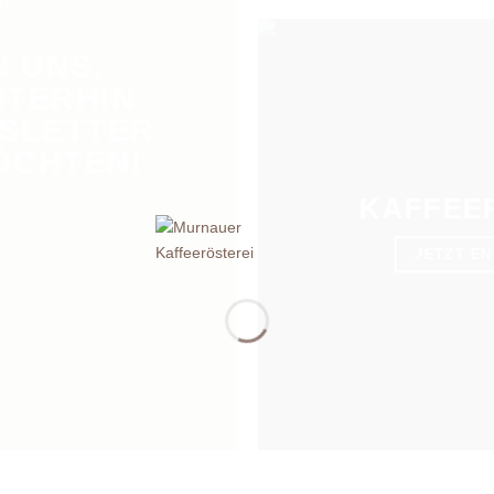
EN
N UNS,
ITERHIN
SLETTER
ÖCHTEN!
KAFFEE
JETZT E