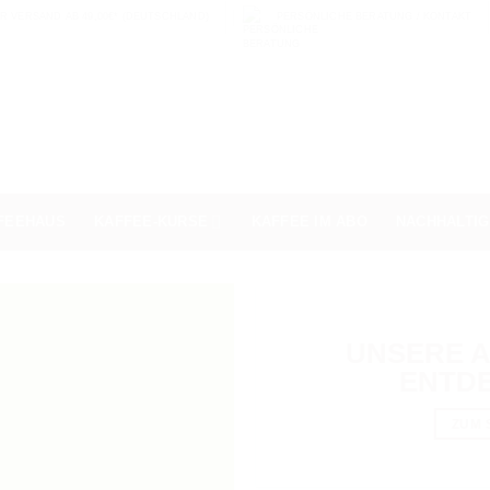
 VERSAND AB 49,00€* (DEUTSCHLAND)
PERSÖNLICHE BERATUNG / KONTAKT
FEEHAUS
KAFFEE-KURSE
KAFFEE IM ABO
NACHHALTIG
UNSERE 
ENTD
ZUM 