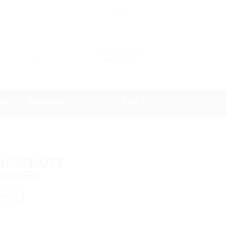
KEIT
KAFFEELUST
0,00
€
ANGEBOTE
ECKEN
SHOP