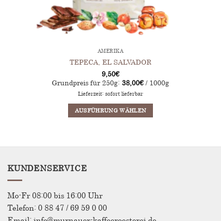
AMERIKA
TEPECA, EL SALVADOR
9,50
€
Grundpreis für 250g:
38,00
€
/ 1000g
Lieferzeit: sofort lieferbar
AUSFÜHRUNG WÄHLEN
Dieses
Produkt
weist
mehrere
Varianten
KUNDENSERVICE
auf.
Die
Optionen
Mo-Fr 08:00 bis 16:00 Uhr
können
Telefon: 0 88 47 / 69 59 0 00
auf
Email: info@murnauer-kaffeeroesterei.de