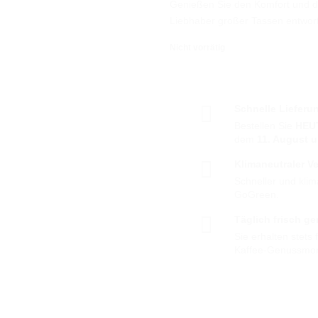
Genießen Sie den Komfort und die
Liebhaber großer Tassen entwor
Nicht vorrätig
Schnelle Lieferu
Bestellen Sie
HEU
dem
11. August 
Klimaneutraler V
Schneller und klim
GoGreen.
Täglich frisch ge
Sie erhalten stets
Kaffee-Genussmo