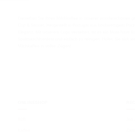
Genießen Sie Ihren Milchkaffee in unserer wunderschönen gro
Cup & Saucer. Hergestellt in Portugal aus hochwertigem Porze
Eleganz. Mit unserem Logo versehen, ist es ein Must-have für
Spülmaschinenfest und einfach zu reinigen. Holen Sie sich jet
Milchkaffee in vollen Zügen!
ONLINESHOP
RE
B2B
Job 
Kaffee
Zahl