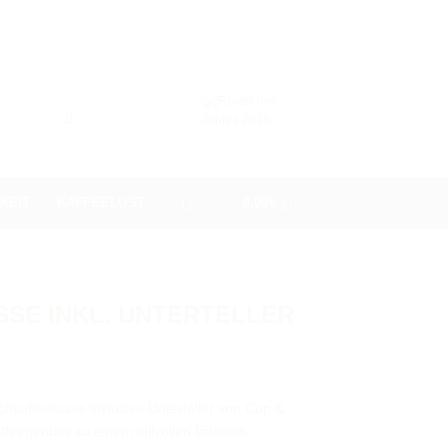
KEIT
KAFFEELUST
0,00
€
SE INKL. UNTERTELLER
lchkaffeetasse inklusive Unterteller von Cup &
feegenuss zu einem stilvollen Erlebnis.