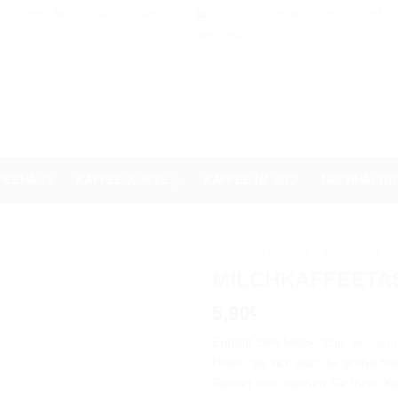
 VERSAND AB 49,00€* (DEUTSCHLAND)
PERSÖNLICHE BERATUNG / KONTAKT
FEEHAUS
KAFFEE-KURSE
KAFFEE IM ABO
NACHHALTIG
SHOP
/
ZUBEHÖR
/
GESCHIRR
MILCHKAFFEETAS
5,90
€
Enthält 19% MwSt.
zzgl.
Versand
Holen Sie sich jetzt die große Mi
Saucer und machen Sie Ihren Kaf