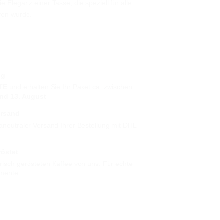
 Eleganz einer Tasse, die speziell für alle
fen wurde.
ng
TE
und erhalten Sie Ihr Paket ca. zwischen
und 13. August
ersand
aneutraler Versand Ihrer Bestellung mit DHL
röstet
 frisch gerösteten Kaffee von uns. Für echte
mente.