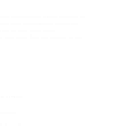
ßen Milchkaffeetasse inklusive Unterteller von
llan, bietet dieses Set Größe, Qualität und
 alle, die große Tassen lieben.
zt diese stilvolle Tasse und genießen Sie Ihren
CHTLICHES
& Karriere
ung und Versand