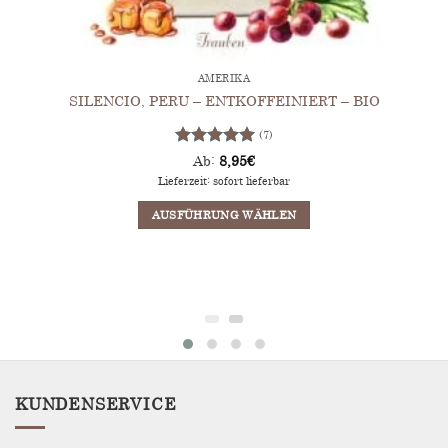
AMERIKA
SILENCIO, PERU – ENTKOFFEINIERT – BIO
(7)
Bewertet
Ab:
8,95
€
mit
5
von
Lieferzeit: sofort lieferbar
5
AUSFÜHRUNG WÄHLEN
Dieses
Produkt
weist
mehrere
Varianten
auf.
Die
Optionen
KUNDENSERVICE
können
auf