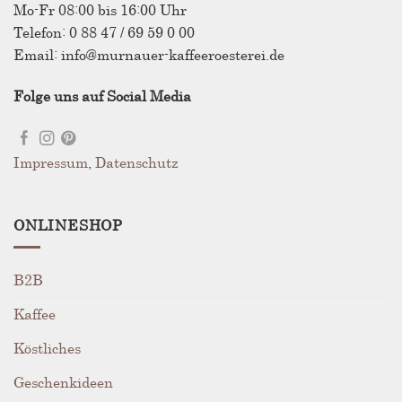
der
Mo-Fr 08:00 bis 16:00 Uhr
Produktseite
Telefon: 0 88 47 / 69 59 0 00
gewählt
Email: info@murnauer-kaffeeroesterei.de
werden
Folge uns auf Social Media
Impressum
,
Datenschutz
ONLINESHOP
B2B
Kaffee
Köstliches
Geschenkideen