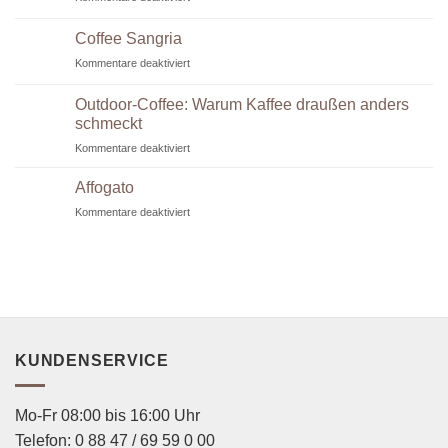
Eiskaffee
Coffee Sangria
für
Kommentare deaktiviert
Coffee
Sangria
Outdoor-Coffee: Warum Kaffee draußen anders
schmeckt
für
Kommentare deaktiviert
Outdoor-
Coffee:
Affogato
Warum
für
Kommentare deaktiviert
Kaffee
Affogato
draußen
anders
schmeckt
KUNDENSERVICE
Mo-Fr 08:00 bis 16:00 Uhr
Telefon: 0 88 47 / 69 59 0 00