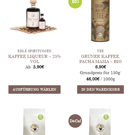
BIO
Varianten
auf.
Die
Optionen
können
auf
der
Produktseite
EDLE SPIRITUOSEN
TEE
gewählt
KAFFEE LIQUEUR – 25%
GRÜNER KAFFEE,
werden
VOL
PACHA MAMA – BIO
Ab:
5,90
€
6,90
€
Grundpreis für 150g:
46,00
€
/ 1000g
AUSFÜHRUNG WÄHLEN
IN DEN WARENKORB
Dieses
Produkt
weist
mehrere
DeCaf
Varianten
auf.
Die