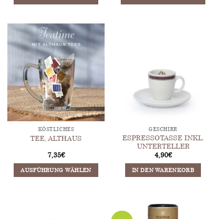
Dieses
Dieses
Produkt
Produkt
weist
weist
mehrere
mehrere
Varianten
Varianten
auf.
auf.
Die
Die
Optionen
Optionen
können
können
auf
auf
der
der
Produktseite
Produktseite
KÖSTLICHES
GESCHIRR
gewählt
gewählt
ESPRESSOTASSE INKL.
TEE, ALTHAUS
werden
werden
UNTERTELLER
7,35
€
4,90
€
AUSFÜHRUNG WÄHLEN
IN DEN WARENKORB
Dieses
Produkt
weist
mehrere