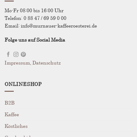
der
Produktseite
Mo-Fr 08:00 bis 16:00 Uhr
gewählt
Telefon: 0 88 47 / 69 59 0 00
werden
Email: info@murnauer-kaffeeroesterei.de
Folge uns auf Social Media
Impressum
,
Datenschutz
ONLINESHOP
B2B
Kaffee
Köstliches