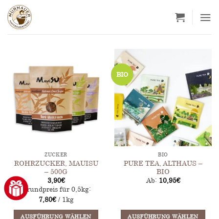
Zum
Inhalt
springen
BIO
ZUCKER
BIO
ROHRZUCKER, MAUISU
PURE TEA, ALTHAUS –
– 500G
BIO
3,90
€
Ab:
10,95
€
Grundpreis für 0,5kg:
7,80
€
/ 1kg
AUSFÜHRUNG WÄHLEN
AUSFÜHRUNG WÄHLEN