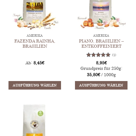
Optionen
können
auf
der
Produktseite
AMERIKA
AMERIKA
gewählt
FAZENDA RAINHA,
PIANO, BRASILIEN –
werden
BRASILIEN
ENTKOFFEINIERT
(1)
Bewertet
Ab:
8,45
€
8,95
€
mit
5
von
Grundpreis für 250g:
5
35,80
€
/ 1000g
AUSFÜHRUNG WÄHLEN
AUSFÜHRUNG WÄHLEN
Dieses
Dieses
Produkt
Produkt
weist
weist
mehrere
mehrere
Varianten
Varianten
auf.
auf.
Die
Die