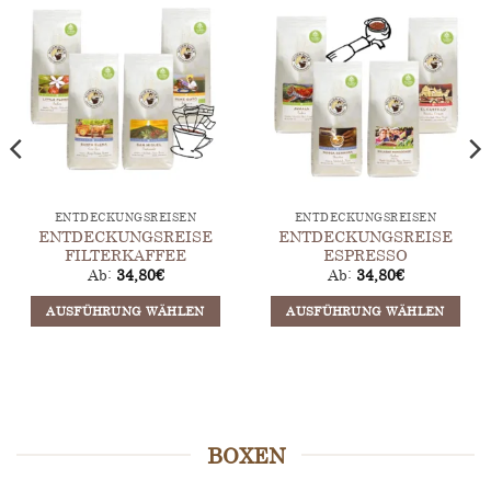
ENTDECKUNGSREISEN
ENTDECKUNGSREISEN
ENTDECKUNGSREISE
ENTDECKUNGSREISE
FILTERKAFFEE
ESPRESSO
Ab:
34,80
€
Ab:
34,80
€
AUSFÜHRUNG WÄHLEN
AUSFÜHRUNG WÄHLEN
Dieses
Dieses
Produkt
Produkt
weist
weist
mehrere
mehrere
Varianten
Varianten
auf.
auf.
BOXEN
Die
Die