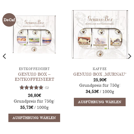
Optionen
Optionen
können
können
auf
auf
DeCaf
der
der
Produktseite
Produktseite
gewählt
gewählt
werden
werden
ENTKOFFEINIERT
KAFFEE
GENUSS-BOX –
GENUSS-BOX „MURNAU“
ENTKOFFEINIERT
25,90
€
Grundpreis für 750g:
(1)
34,53
€
/ 1000g
Bewertet
26,80
€
mit
5
von
Grundpreis für 750g:
AUSFÜHRUNG WÄHLEN
5
35,73
€
/ 1000g
Dieses
Produkt
AUSFÜHRUNG WÄHLEN
weist
Dieses
mehrere
Produkt