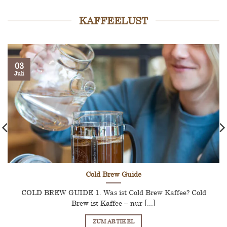
Varianten
weist
auf.
mehrere
KAFFEELUST
Die
Varianten
Optionen
auf.
können
Die
auf
Optionen
der
03
können
Juli
Produktseite
auf
gewählt
der
werden
Produktseite
gewählt
werden
Cold Brew Guide
COLD BREW GUIDE 1. Was ist Cold Brew Kaffee? Cold
Brew ist Kaffee – nur [...]
ZUM ARTIKEL