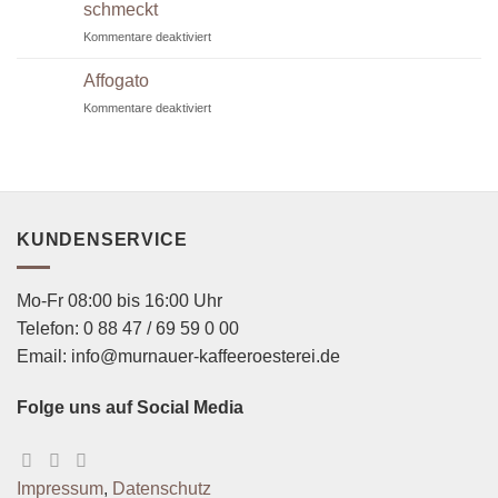
schmeckt
für
Kommentare deaktiviert
Outdoor-
Coffee:
Affogato
Warum
für
Kommentare deaktiviert
Kaffee
Affogato
draußen
anders
schmeckt
KUNDENSERVICE
Mo-Fr 08:00 bis 16:00 Uhr
Telefon: 0 88 47 / 69 59 0 00
Email: info@murnauer-kaffeeroesterei.de
Folge uns auf Social Media
Impressum
,
Datenschutz