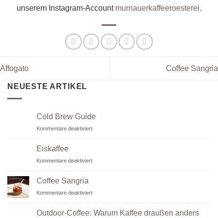
unserem Instagram-Account
murnauerkaffeeroesterei
.
Affogato
Coffee Sangria
NEUESTE ARTIKEL
Cold Brew Guide
für
Kommentare deaktiviert
Cold
Brew
Eiskaffee
Guide
für
Kommentare deaktiviert
Eiskaffee
Coffee Sangria
für
Kommentare deaktiviert
Coffee
Sangria
Outdoor-Coffee: Warum Kaffee draußen anders