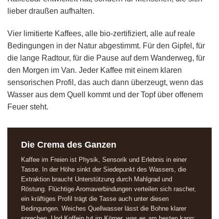
lieber draußen aufhalten.
Vier limitierte Kaffees, alle bio-zertifiziert, alle auf reale
Bedingungen in der Natur abgestimmt. Für den Gipfel, für
die lange Radtour, für die Pause auf dem Wanderweg, für
den Morgen im Van. Jeder Kaffee mit einem klaren
sensorischen Profil, das auch dann überzeugt, wenn das
Wasser aus dem Quell kommt und der Topf über offenem
Feuer steht.
Die Crema des Ganzen
Kaffee im Freien ist Physik, Sensorik und Erlebnis in einer
Tasse. In der Höhe sinkt der Siedepunkt des Wassers, die
Extraktion braucht Unterstützung durch Mahlgrad und
Röstung. Flüchtige Aromaverbindungen verteilen sich rascher,
ein kräftiges Profil trägt die Tasse auch unter diesen
Bedingungen. Weiches Quellwasser lässt die Bohne klarer
sprechen. Und Koffein tut im Körper, was es am besten kann: