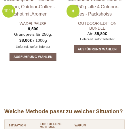
🚵🏻‍♀️☀️
☀️
OUTDOOR-EDITION
WADELPAUSE
BUNDLE
9,50
€
Ab:
35,80
€
Grundpreis für 250g:
Lieferzeit: sofort lieferbar
38,00
€
/ 1000g
Lieferzeit: sofort lieferbar
AUSFÜHRUNG WÄHLEN
Dieses
AUSFÜHRUNG WÄHLEN
Produkt
Dieses
weist
Produkt
mehrere
weist
Varianten
mehrere
auf.
Varianten
Die
auf.
Optionen
Die
können
Optionen
Welche Methode passt zu welcher Situation?
auf
können
der
auf
Produktseite
der
EMPFOHLENE
SITUATION
WARUM
METHODE
gewählt