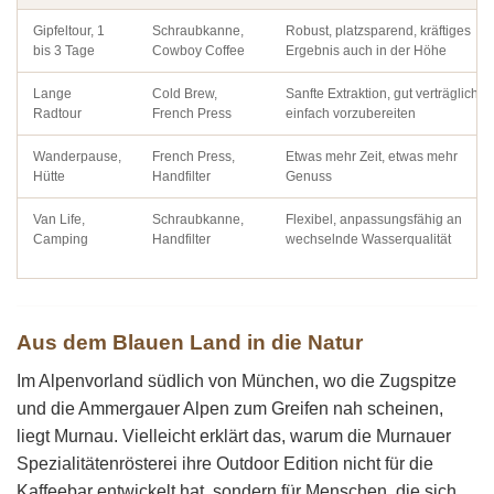
Produktseite
werden
gewählt
Gipfeltour, 1
Schraubkanne,
Robust, platzsparend, kräftiges
werden
bis 3 Tage
Cowboy Coffee
Ergebnis auch in der Höhe
Lange
Cold Brew,
Sanfte Extraktion, gut verträglich,
Radtour
French Press
einfach vorzubereiten
Wanderpause,
French Press,
Etwas mehr Zeit, etwas mehr
Hütte
Handfilter
Genuss
Van Life,
Schraubkanne,
Flexibel, anpassungsfähig an
Camping
Handfilter
wechselnde Wasserqualität
Aus dem Blauen Land in die Natur
Im Alpenvorland südlich von München, wo die Zugspitze
und die Ammergauer Alpen zum Greifen nah scheinen,
liegt Murnau. Vielleicht erklärt das, warum die Murnauer
Spezialitätenrösterei ihre Outdoor Edition nicht für die
Kaffeebar entwickelt hat, sondern für Menschen, die sich