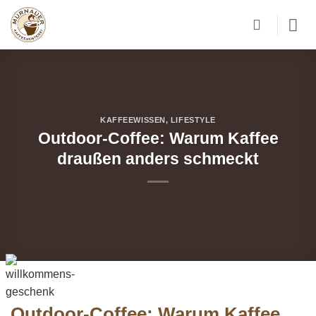
Zum
Inhalt
springen
KAFFEEWISSEN
,
LIFESTYLE
Outdoor-Coffee: Warum Kaffee
draußen anders schmeckt
Outdoor-Coffee: Warum Kaffee