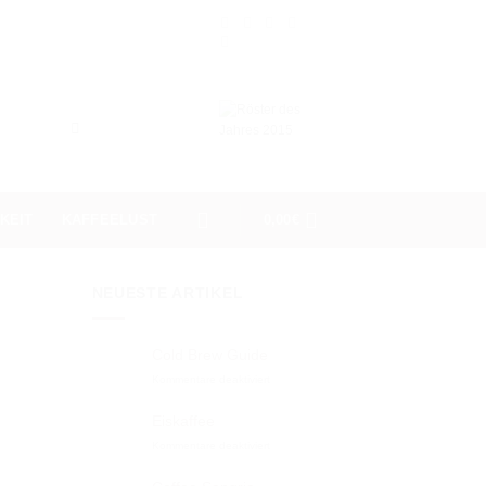
KEIT
KAFFEELUST
0,00
€
NEUESTE ARTIKEL
Cold Brew Guide
Kommentare deaktiviert
für
Cold
Brew
Eiskaffee
Guide
Kommentare deaktiviert
für
Eiskaffee