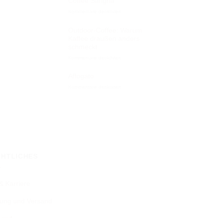
Coffee Sangria
Kommentare deaktiviert
für
Coffee
Sangria
Outdoor-Coffee: Warum
Kaffee draußen anders
schmeckt
Kommentare deaktiviert
für
Outdoor-
Coffee:
Affogato
Warum
Kommentare deaktiviert
für
Kaffee
Affogato
draußen
anders
schmeckt
CHTLICHES
& Karriere
ung und Versand