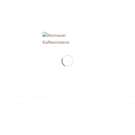
ica vs. robusta
,
Robusta
,
unterschiede
,
vergleich
ONLINESHOP
RE
B2B
Job 
Kaffee
Zahl