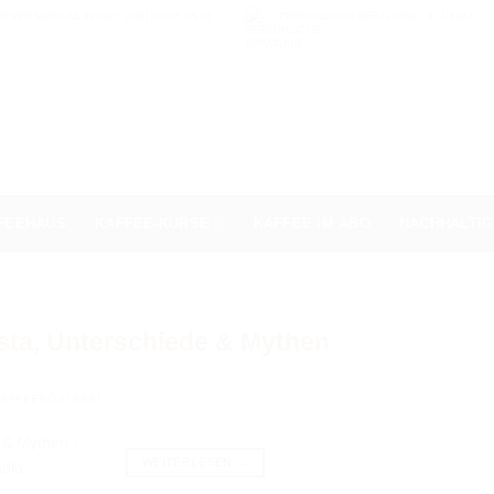
 VERSAND AB 49,00€* (DEUTSCHLAND)
PERSÖNLICHE BERATUNG / KONTAKT
FEEHAUS
KAFFEE-KURSE
KAFFEE IM ABO
NACHHALTIG
sta, Unterschiede & Mythen
AFFEERÖSTEREI
WEITERLESEN
→