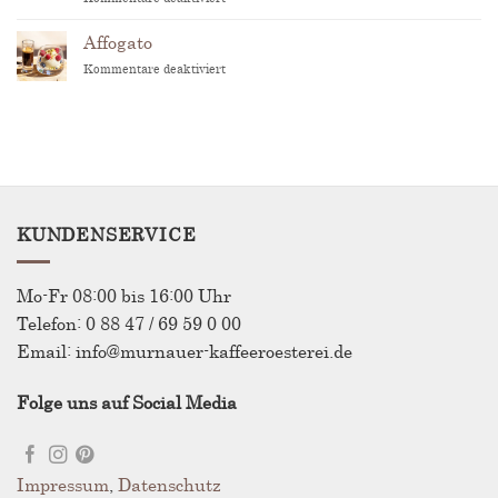
Outdoor-
Coffee:
Affogato
Warum
für
Kommentare deaktiviert
Kaffee
Affogato
draußen
anders
schmeckt
KUNDENSERVICE
Mo-Fr 08:00 bis 16:00 Uhr
Telefon: 0 88 47 / 69 59 0 00
Email: info@murnauer-kaffeeroesterei.de
Folge uns auf Social Media
Impressum
,
Datenschutz