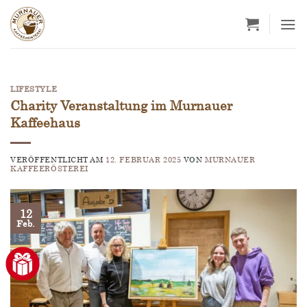
Zum
Inhalt
springen
LIFESTYLE
Charity Veranstaltung im Murnauer
Kaffeehaus
VERÖFFENTLICHT AM
12. FEBRUAR 2025
VON
MURNAUER
KAFFEERÖSTEREI
12
Feb.