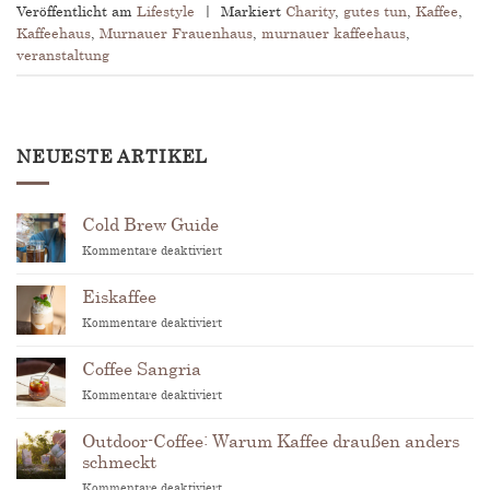
Veröffentlicht am
Lifestyle
|
Markiert
Charity
,
gutes tun
,
Kaffee
,
Kaffeehaus
,
Murnauer Frauenhaus
,
murnauer kaffeehaus
,
veranstaltung
NEUESTE ARTIKEL
Cold Brew Guide
für
Kommentare deaktiviert
Cold
Brew
Eiskaffee
Guide
für
Kommentare deaktiviert
Eiskaffee
Coffee Sangria
für
Kommentare deaktiviert
Coffee
Sangria
Outdoor-Coffee: Warum Kaffee draußen anders
schmeckt
für
Kommentare deaktiviert