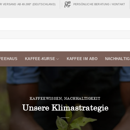
 VERSAND AB 49,00€* (DEUTSCHLAND)
PERSÖNLICHE BERATUNG / KONTAKT
FEEHAUS
KAFFEE-KURSE
KAFFEE IM ABO
NACHHALTIG
KAFFEEWISSEN
,
NACHHALTIGKEIT
Unsere Klimastrategie