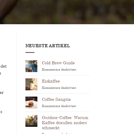
NEUESTE ARTIKEL
Cold Brew Guide
ndet
für
Kommentare deaktiviert
u
Cold
Brew
Eiskaffee
Guide
für
Kommentare deaktiviert
er
Eiskaffee
Coffee Sangria
für
Kommentare deaktiviert
Coffee
s
Sangria
Outdoor-Coffee: Warum
Kaffee draußen anders
schmeckt
für