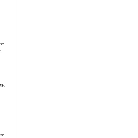
nz,
.
t
te.
er