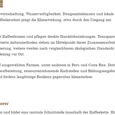
irtschaftung, Wasserverfügbarkeit, Düngemitteleinsatz und lokale
affeekirschen prägt die Klimawirkung, etwa durch den Umgang mit
mit Kaffeefarmen und pflegen direkte Handelsbeziehungen. Transpare
entierte Anbaumethoden stehen im Mittelpunkt dieser Zusammenarbeit
fizierung, weitere werden nach vergleichbaren ökologischen Standards
eitrag vor Ort.
uf ausgewählten Farmen, unter anderem in Peru und Costa Rica. Dor
raufbereitung, ressourcenschonende Kochstellen und Bildungsangebo
nd fördern langfristige Resilienz gegenüber klimatischen
erei
 und bildet eine zentrale Schnittstelle innerhalb der Kaffeekette. Hi