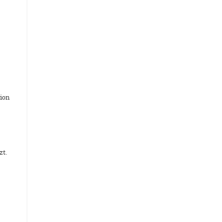
tion
zt.