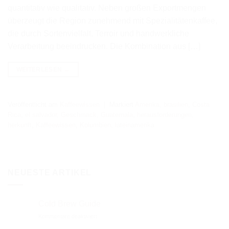
quantitativ wie qualitativ. Neben großen Exportmengen
überzeugt die Region zunehmend mit Spezialitätenkaffee,
die durch Sortenvielfalt, Terroir und handwerkliche
Verarbeitung beeindrucken. Die Kombination aus […]
WEITERLESEN
→
Veröffentlicht am
Kaffeewissen
|
Markiert
Amerika
,
brasilien
,
Costa
Rica
,
el salvador
,
Geschmack
,
Guatemala
,
herausforderungen
,
herkunft
,
Kaffeewissen
,
Kolumbien
,
lateinamerika
NEUESTE ARTIKEL
Cold Brew Guide
für
Kommentare deaktiviert
Cold