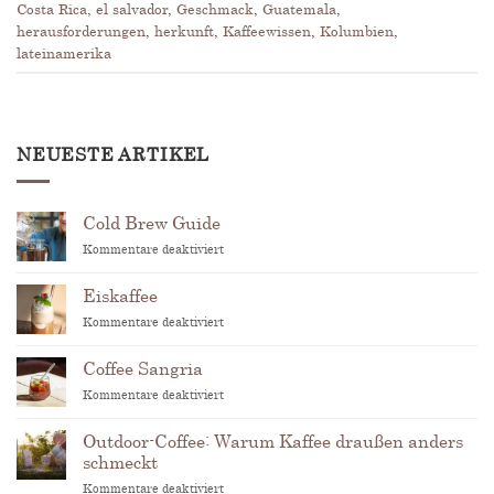
Costa Rica
,
el salvador
,
Geschmack
,
Guatemala
,
herausforderungen
,
herkunft
,
Kaffeewissen
,
Kolumbien
,
lateinamerika
NEUESTE ARTIKEL
Cold Brew Guide
für
Kommentare deaktiviert
Cold
Brew
Eiskaffee
Guide
für
Kommentare deaktiviert
Eiskaffee
Coffee Sangria
für
Kommentare deaktiviert
Coffee
Sangria
Outdoor-Coffee: Warum Kaffee draußen anders
schmeckt
für
Kommentare deaktiviert