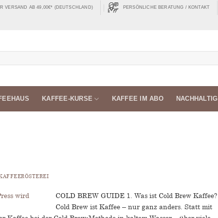
 VERSAND AB 49,00€* (DEUTSCHLAND)
PERSÖNLICHE BERATUNG / KONTAKT
FEEHAUS
KAFFEE-KURSE
KAFFEE IM ABO
NACHHALTIG
KAFFEERÖSTEREI
COLD BREW GUIDE 1. Was ist Cold Brew Kaffee?
Cold Brew ist Kaffee – nur ganz anders. Statt mit
r Kaffee bei der Cold Brew-Methode in kaltem Wasser – über viele