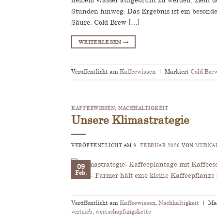
Stunden hinweg. Das Ergebnis ist ein besonde
Säure. Cold Brew […]
WEITERLESEN
→
Veröffentlicht am
Kaffeewissen
|
Markiert
Cold Bre
KAFFEEWISSEN
,
NACHHALTIGKEIT
Unsere Klimastrategie
VERÖFFENTLICHT AM
9. FEBRUAR 2026
VON
MURNAU
09
Feb.
Veröffentlicht am
Kaffeewissen
,
Nachhaltigkeit
|
Ma
vertrieb
,
wertschöpfungskette