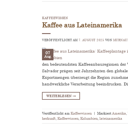
KAFFEEWISSEN
Kaffee aus Lateinamerika
VERÖFFENTLICHT AM
7. AUGUST 2025
VON
MURNAUE
07
Aug.
den bedeutendsten Kaffeeanbauregionen der W
Salvador prägen seit Jahrzehnten den globale
Exportmengen überzeugt die Region zunehmend 
handwerkliche Verarbeitung beeindrucken. D
WEITERLESEN
→
Veröffentlicht am
Kaffeewissen
|
Markiert
Amerika
,
herkunft
,
Kaffeewissen
,
Kolumbien
,
lateinamerika