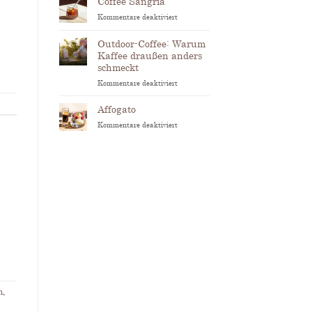
Coffee Sangria
für
Kommentare deaktiviert
Coffee
Sangria
Outdoor-Coffee: Warum
Kaffee draußen anders
schmeckt
für
Kommentare deaktiviert
Outdoor-
Coffee:
Affogato
Warum
für
Kommentare deaktiviert
Kaffee
Affogato
draußen
anders
schmeckt
n
,