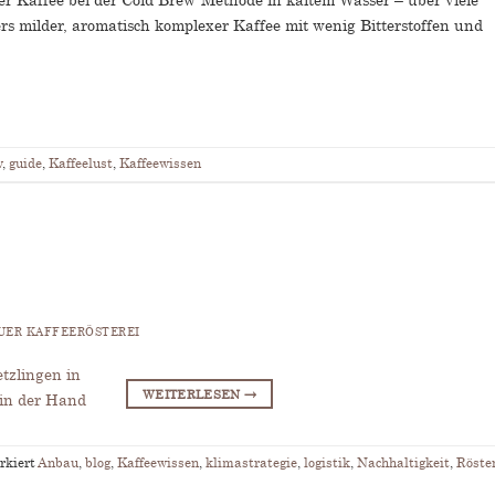
rs milder, aromatisch komplexer Kaffee mit wenig Bitterstoffen und
w
,
guide
,
Kaffeelust
,
Kaffeewissen
ER KAFFEERÖSTEREI
WEITERLESEN
→
rkiert
Anbau
,
blog
,
Kaffeewissen
,
klimastrategie
,
logistik
,
Nachhaltigkeit
,
Röste