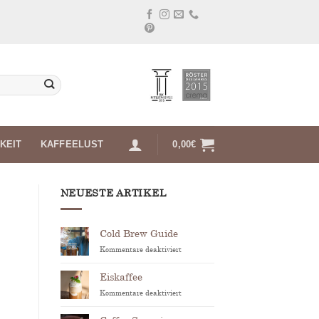
KEIT
KAFFEELUST
0,00
€
NEUESTE ARTIKEL
Cold Brew Guide
für
Kommentare deaktiviert
Cold
Brew
Eiskaffee
Guide
für
Kommentare deaktiviert
Eiskaffee