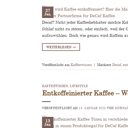
27
Jan.
Decaf? Nicht jeder Kaffeeliebhaber möchte Ko
Schlaf nicht zu stören, oder einfach, weil de
aufzuwühlen. Doch wie genau wird Koffein a
WEITERLESEN
→
Veröffentlicht am
Kaffeewissen
|
Markiert
Decaf
,
ent
KAFFEEWISSEN
,
LIFESTYLE
Entkoffeinierter Kaffee – We
VERÖFFENTLICHT AM
13. JANUAR 2025
VON
MURNAU
13
Jan.