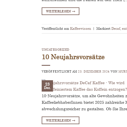
WEITERLESEN
→
Veröffentlicht am
Kaffeewissen
|
Markiert
Decaf
,
ent
UNCATEGORIZED
10 Neujahrsvorsätze
VERÖFFENTLICHT AM
23. DEZEMBER 2024
VON
MUR
23
Dez.
10-Neujahrsvorsätze, um alte Gewohnheiten zu
KaffeeliebhaberInnen bietet 2025 zahlreiche 
abwechslungsreicher zu gestalten. Ob Sie Ihr
WEITERLESEN
→