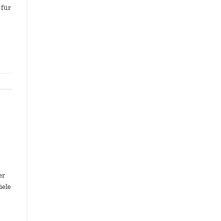
 für
er
iele