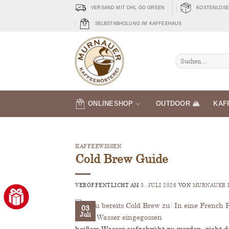
Zum
VERSAND MIT DHL GO GREEN
KOSTENLOSER
Inhalt
SELBSTABHOLUNG IM KAFFEEHAUS
springen
Suche
nach:
ONLINESHOP
OUTDOOR 🏔️
KAF
KAFFEEWISSEN
Cold Brew Guide
VERÖFFENTLICHT AM
3. JULI 2026
VON
MURNAUER 
03
Juli
heißem Wasser aufgebrüht zu werden, zieht de