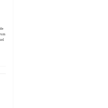
de
arum
kel