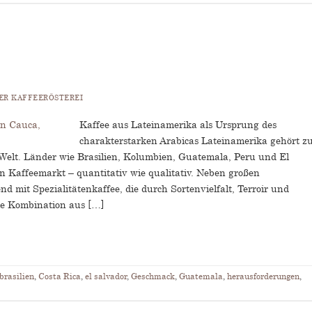
R KAFFEERÖSTEREI
Kaffee aus Lateinamerika als Ursprung des
charakterstarken Arabicas Lateinamerika gehört z
elt. Länder wie Brasilien, Kolumbien, Guatemala, Peru und El
n Kaffeemarkt – quantitativ wie qualitativ. Neben großen
mit Spezialitätenkaffee, die durch Sortenvielfalt, Terroir und
ie Kombination aus […]
brasilien
,
Costa Rica
,
el salvador
,
Geschmack
,
Guatemala
,
herausforderungen
,