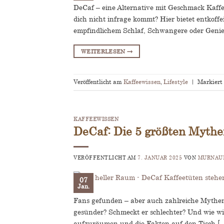
DeCaf – eine Alternative mit Geschmack Kaffee
dich nicht infrage kommt? Hier bietet entkoff
empfindlichem Schlaf, Schwangere oder Genie
WEITERLESEN
→
Veröffentlicht am
Kaffeewissen
,
Lifestyle
|
Markiert
KAFFEEWISSEN
DeCaf: Die 5 größten Myth
VERÖFFENTLICHT AM
7. JANUAR 2025
VON
MURNAUE
07
Jan.
Fans gefunden – aber auch zahlreiche Mythen 
gesünder? Schmeckt er schlechter? Und wie wi
aufzuräumen und die Fakten auf den Tisch [