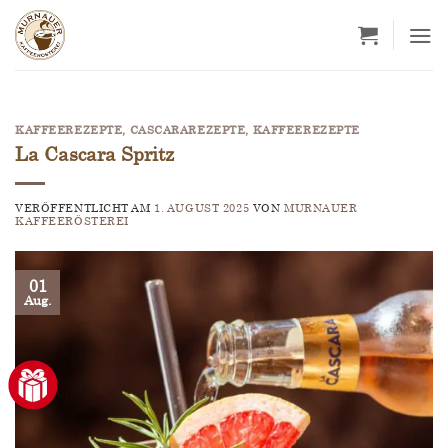
Zum
Inhalt
springen
KAFFEEREZEPTE
,
CASCARAREZEPTE
,
KAFFEEREZEPTE
La Cascara Spritz
VERÖFFENTLICHT AM
1. AUGUST 2025
VON
MURNAUER
KAFFEERÖSTEREI
01
Aug.