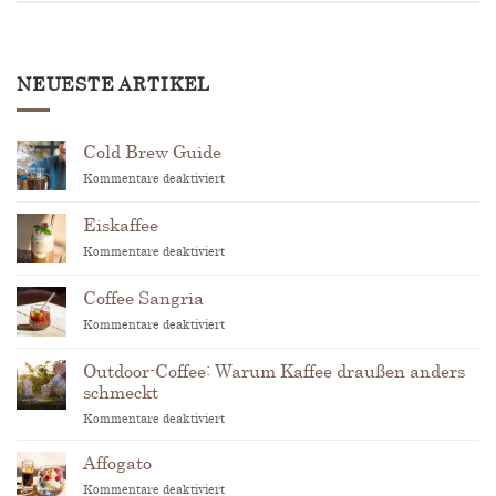
NEUESTE ARTIKEL
Cold Brew Guide
für
Kommentare deaktiviert
Cold
Brew
Eiskaffee
Guide
für
Kommentare deaktiviert
Eiskaffee
Coffee Sangria
für
Kommentare deaktiviert
Coffee
Sangria
Outdoor-Coffee: Warum Kaffee draußen anders
schmeckt
für
Kommentare deaktiviert
Outdoor-
Coffee:
Affogato
Warum
für
Kommentare deaktiviert