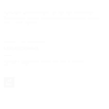
Veröffentlicht am
Kaffeerezepte
,
Cascararezepte
,
Kaffeerezepte
|
Markiert
aperitif
,
Cascara
,
cascararezept
,
la cascara spritz
,
limitiert
,
ready to drink
,
Sommer
REZEPTE
,
CASCARAREZEPTE
Litschi Cascara
VERÖFFENTLICHT AM
12. AUGUST 2024
VON
MURNAUER
KAFFEERÖSTEREI
12
Aug.