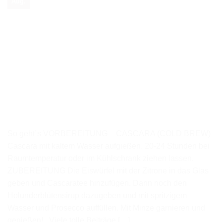
Aug.
So geht´s VORBEREITUNG – CASCARA (COLD BREW)
Cascara mit kaltem Wasser aufgießen. 20-24 Stunden bei
Raumtemperatur oder im Kühlschrank ziehen lassen.
ZUBEREITUNG Die Eiswürfel mit der Zitrone in das Glas
geben und Cascaratee hinzufügen. Dann noch den
Holunderblütensirup dazugeben und mit spritzigem
Wasser und Prosecco auffüllen. Mit Minze garnieren und
genießen! Viele tolle Beiträge […]