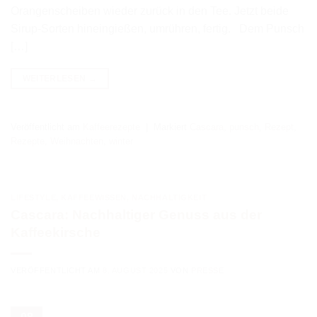
Orangenscheiben wieder zurück in den Tee. Jetzt beide
Sirup-Sorten hineingießen, umrühren, fertig. Dem Punsch
[…]
WEITERLESEN
→
Veröffentlicht am
Kaffeerezepte
|
Markiert
Cascara
,
punsch
,
Rezept
,
Rezepte
,
Weihnachten
,
winter
LIFESTYLE
,
KAFFEEWISSEN
,
NACHHALTIGKEIT
Cascara: Nachhaltiger Genuss aus der
Kaffeekirsche
VERÖFFENTLICHT AM
8. AUGUST 2025
VON
PRESSE
08