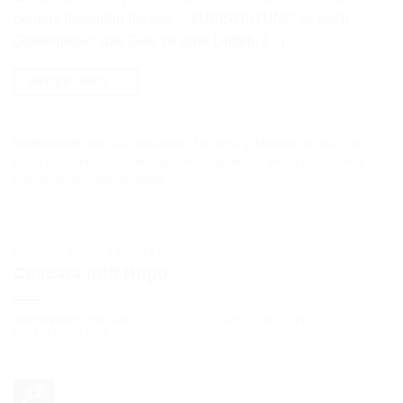
beiden Teesorten heraus. ZUBEREITUNG Je nach
Gläsergröße, das Glas zu zwei Dritteln […]
WEITERLESEN
→
Veröffentlicht am
Cascararezepte
,
Rezepte
|
Markiert
althaus
,
bio
,
birne
,
Cascara
,
cascararezept
,
minze
,
pearmint
,
Rezepte
,
Sommer
,
sommerdrink
,
Sommerrezept
REZEPTE
,
CASCARAREZEPTE
Cascara trifft Hugo
VERÖFFENTLICHT AM
12. AUGUST 2024
VON
MURNAUER
KAFFEERÖSTEREI
12