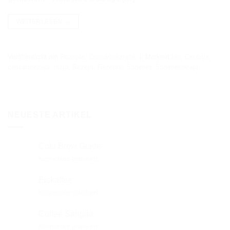
WEITERLESEN
→
Veröffentlicht am
Rezepte
,
Cascararezepte
|
Markiert
bio
,
Cascara
,
cascararezept
,
hugo
,
Rezept
,
Rezepte
,
Sommer
,
Sommerrezept
NEUESTE ARTIKEL
Cold Brew Guide
für
Kommentare deaktiviert
Cold
Brew
Eiskaffee
Guide
für
Kommentare deaktiviert
Eiskaffee
Coffee Sangria
für
Kommentare deaktiviert