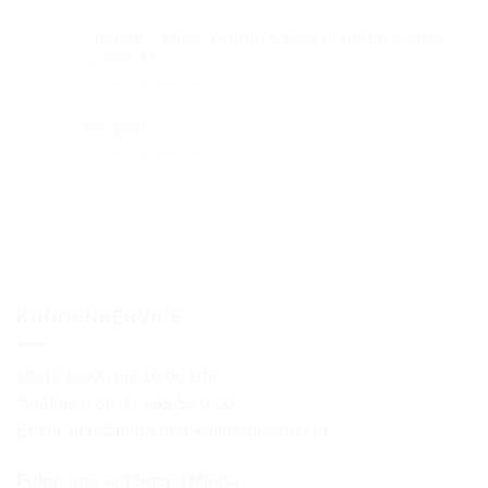
Coffee
Sangria
Outdoor-Coffee: Warum Kaffee draußen anders
schmeckt
für
Kommentare deaktiviert
Outdoor-
Coffee:
Affogato
Warum
für
Kommentare deaktiviert
Kaffee
Affogato
draußen
anders
schmeckt
KUNDENSERVICE
Mo-Fr 08:00 bis 16:00 Uhr
Telefon: 0 88 47 / 69 59 0 00
Email: info@murnauer-kaffeeroesterei.de
Folge uns auf Social Media