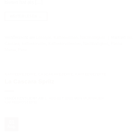
bieten hat als […]
WEITERLESEN
→
Veröffentlicht am
Lifestyle
,
Kaffeewissen
,
Nachhaltigkeit
|
Markiert
bio
,
Cascara
,
kaffeekirsche
,
Kaffeekirschentee
,
Nachhaltigkeit
,
Pacha
Mama
,
Peru
KAFFEEREZEPTE
,
CASCARAREZEPTE
,
KAFFEEREZEPTE
La Cascara Spritz
VERÖFFENTLICHT AM
1. AUGUST 2025
VON
MURNAUER
KAFFEERÖSTEREI
01
Aug.