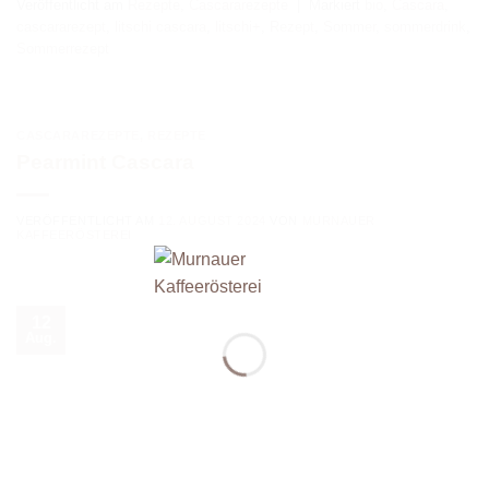
Veröffentlicht am
Rezepte
,
Cascararezepte
|
Markiert
bio
,
Cascara
,
cascararezept
,
litschi cascara
,
litschi+
,
Rezept
,
Sommer
,
sommerdrink
,
Sommerrezept
CASCARAREZEPTE
,
REZEPTE
Pearmint Cascara
VERÖFFENTLICHT AM
12. AUGUST 2024
VON
MURNAUER
KAFFEERÖSTEREI
12
Aug.