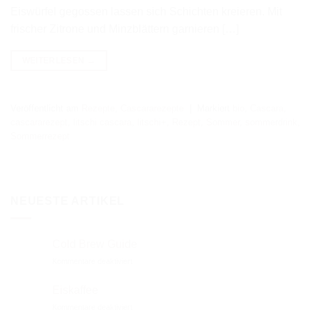
Eiswürfel gegossen lassen sich Schichten kreieren. Mit
frischer Zitrone und Minzblättern garnieren […]
WEITERLESEN
→
Veröffentlicht am
Rezepte
,
Cascararezepte
|
Markiert
bio
,
Cascara
,
cascararezept
,
litschi cascara
,
litschi+
,
Rezept
,
Sommer
,
sommerdrink
,
Sommerrezept
NEUESTE ARTIKEL
Cold Brew Guide
für
Kommentare deaktiviert
Cold
Brew
Eiskaffee
Guide
für
Kommentare deaktiviert