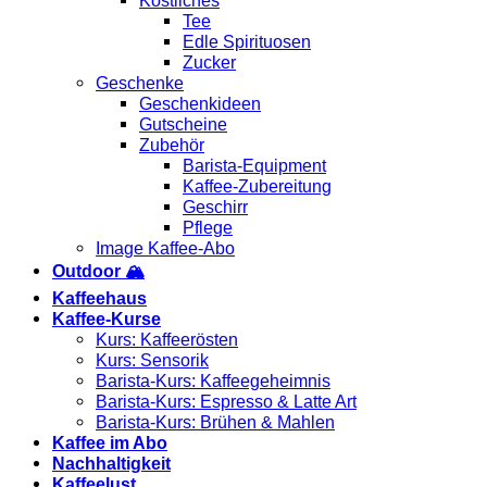
Köstliches
Tee
Edle Spirituosen
Zucker
Geschenke
Geschenkideen
Gutscheine
Zubehör
Barista-Equipment
Kaffee-Zubereitung
Geschirr
Pflege
Image Kaffee-Abo
Outdoor 🏔️
Kaffeehaus
Kaffee-Kurse
Kurs: Kaffeerösten
Kurs: Sensorik
Barista-Kurs: Kaffeegeheimnis
Barista-Kurs: Espresso & Latte Art
Barista-Kurs: Brühen & Mahlen
Kaffee im Abo
Nachhaltigkeit
Kaffeelust