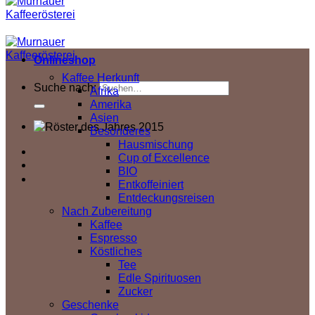
Onlineshop
Kaffee Herkunft
Suche nach:
Afrika
Amerika
Asien
Besonderes
Hausmischung
Cup of Excellence
BIO
Entkoffeiniert
Entdeckungsreisen
Nach Zubereitung
Kaffee
Espresso
Köstliches
Tee
Edle Spirituosen
Zucker
Geschenke