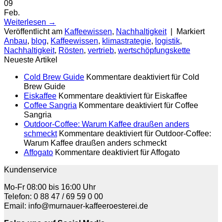
09
Feb.
Weiterlesen
→
Veröffentlicht am
Kaffeewissen
,
Nachhaltigkeit
|
Markiert
Anbau
,
blog
,
Kaffeewissen
,
klimastrategie
,
logistik
,
Nachhaltigkeit
,
Rösten
,
vertrieb
,
wertschöpfungskette
Neueste Artikel
Cold Brew Guide
Kommentare deaktiviert
für Cold
Brew Guide
Eiskaffee
Kommentare deaktiviert
für Eiskaffee
Coffee Sangria
Kommentare deaktiviert
für Coffee
Sangria
Outdoor-Coffee: Warum Kaffee draußen anders
schmeckt
Kommentare deaktiviert
für Outdoor-Coffee:
Warum Kaffee draußen anders schmeckt
Affogato
Kommentare deaktiviert
für Affogato
Kundenservice
Mo-Fr 08:00 bis 16:00 Uhr
Telefon: 0 88 47 / 69 59 0 00
Email: info@murnauer-kaffeeroesterei.de