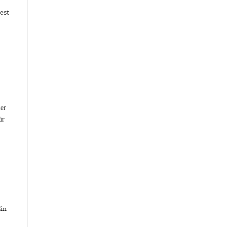
est
20
Jan.
Wie gesund ist
entkoffeinierter Kaffee?
Ein
Wie gesund ist entkoffeinierter
Kaffee? Kaffee gehört zu den