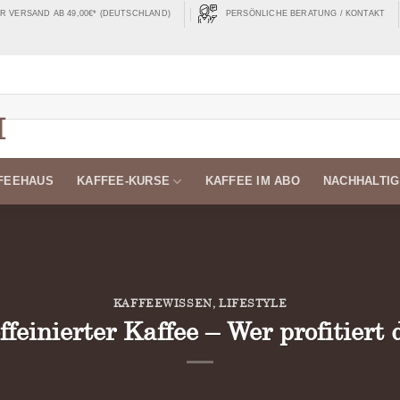
 VERSAND AB 49,00€* (DEUTSCHLAND)
PERSÖNLICHE BERATUNG / KONTAKT
FEEHAUS
KAFFEE-KURSE
KAFFEE IM ABO
NACHHALTIG
KAFFEEWISSEN
,
LIFESTYLE
feinierter Kaffee – Wer profitiert