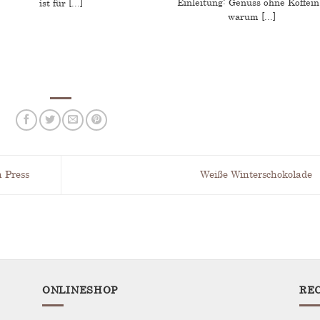
Einleitung: Genuss ohne Koffein
ist für [...]
warum [...]
 Press
Weiße Winterschokolade
ONLINESHOP
RE