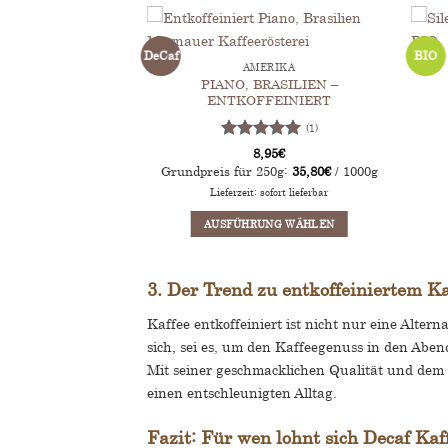
DeCaf
BIO
AMERIKA
PIANO, BRASILIEN –
ENTKOFFEINIERT
(1)
Bewertet
8,95
€
mit
5
von
Grundpreis für 250g:
35,80
€
/ 1000g
5
Lieferzeit: sofort lieferbar
AUSFÜHRUNG WÄHLEN
Dieses
Produkt
3. Der Trend zu entkoffeiniertem Ka
weist
mehrere
Kaffee entkoffeiniert ist nicht nur eine Alte
Varianten
sich, sei es, um den Kaffeegenuss in den Aben
auf.
Die
Mit seiner geschmacklichen Qualität und dem V
Optionen
einen entschleunigten Alltag.
können
auf
Fazit: Für wen lohnt sich Decaf Kaf
der