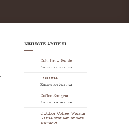
NEUESTE ARTIKEL
Cold Brew Guide
Kommentare deaktiviert
für
Cold
t
Brew
Eiskaffee
Guide
Kommentare deaktiviert
für
Eiskaffee
Coffee Sangria
Kommentare deaktiviert
für
Coffee
Sangria
Outdoor-Coffee: Warum
Kaffee draußen anders
schmeckt