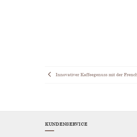
tem Kaffee das
gen? Die CO₂-
 der Kaffeebohne:
d, [...]
Innovativer Kaffeegenuss mit der French
KUNDENSERVICE