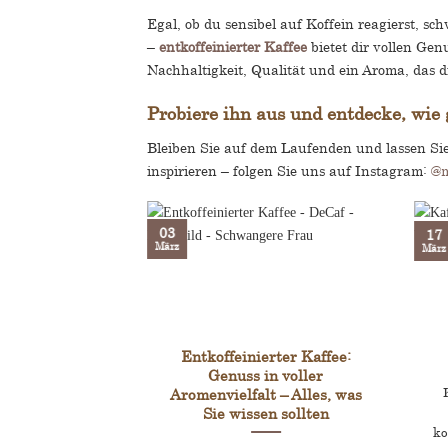
Produktseite
Egal, ob du sensibel auf Koffein reagierst, s
gewählt
–
entkoffeinierter Kaffee
bietet dir vollen Gen
werden
Nachhaltigkeit, Qualität und ein Aroma, das 
Probiere ihn aus und entdecke, wie
Bleiben Sie auf dem Laufenden und lassen Si
inspirieren – folgen Sie uns auf Instagram:
@m
03
17
März
März
e – Wie wird
Entkoffeinierter Kaffee:
tem Kaffee das
Genuss in voller
entzogen?
Aromenvielfalt – Alles, was
Sie wissen sollten
e – Wie wird
ko