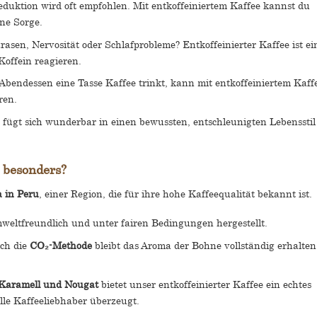
reduktion wird oft empfohlen. Mit entkoffeiniertem Kaffee kannst du
ne Sorge.
rasen, Nervosität oder Schlafprobleme? Entkoffeinierter Kaffee ist ei
 Koffein reagieren.
Abendessen eine Tasse Kaffee trinkt, kann mit entkoffeiniertem Kaff
ren.
e fügt sich wunderbar in einen bewussten, entschleunigten Lebensstil
 besonders?
a in Peru
, einer Region, die für ihre hohe Kaffeequalität bekannt ist.
 umweltfreundlich und unter fairen Bedingungen hergestellt.
rch die
CO₂-Methode
bleibt das Aroma der Bohne vollständig erhalten
Karamell und Nougat
bietet unser entkoffeinierter Kaffee ein echtes
le Kaffeeliebhaber überzeugt.