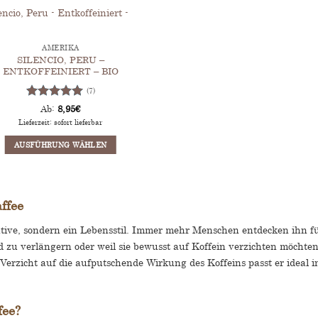
AMERIKA
SILENCIO, PERU –
ENTKOFFEINIERT – BIO
(7)
Bewertet
Ab:
8,95
€
mit
5
von
Lieferzeit: sofort lieferbar
5
AUSFÜHRUNG WÄHLEN
Dieses
Produkt
weist
ffee
mehrere
Varianten
rnative, sondern ein Lebensstil. Immer mehr Menschen entdecken ihn f
auf.
d zu verlängern oder weil sie bewusst auf Koffein verzichten möchten
Die
Optionen
erzicht auf die aufputschende Wirkung des Koffeins passt er ideal i
können
auf
der
fee?
Produktseite