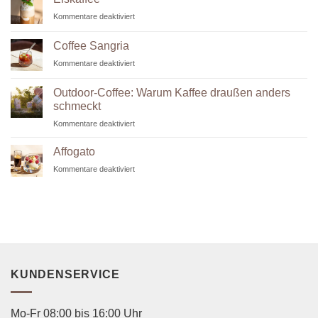
Guide
für
Kommentare deaktiviert
Eiskaffee
Coffee Sangria
für
Kommentare deaktiviert
Coffee
Sangria
Outdoor-Coffee: Warum Kaffee draußen anders
schmeckt
für
Kommentare deaktiviert
Outdoor-
Coffee:
Affogato
Warum
für
Kommentare deaktiviert
Kaffee
Affogato
draußen
anders
schmeckt
KUNDENSERVICE
Mo-Fr 08:00 bis 16:00 Uhr