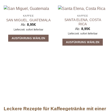
KAFFEE
KAFFEE
SANTA ELENA, COSTA
SAN MIGUEL, GUATEMALA
RICA
Ab:
8,95
€
Ab:
8,95
€
Lieferzeit: sofort lieferbar
Lieferzeit: sofort lieferbar
AUSFÜHRUNG WÄHLEN
AUSFÜHRUNG WÄHLEN
Dieses
Dieses
Produkt
Produkt
weist
weist
mehrere
mehrere
Varianten
Varianten
auf.
auf.
Die
Die
Optionen
Optionen
können
können
auf
auf
der
der
Produktseite
Produktseite
gewählt
Leckere Rezepte für Kaffeegetränke mit einer
gewählt