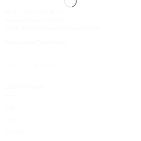
Mo-Fr 08:00 bis 16:00 Uhr
Telefon: 0 88 47 / 69 59 0 00
Email: info@murnauer-kaffeeroesterei.de
Folge uns auf Social Media
Impressum
,
Datenschutz
ONLINESHOP
B2B
Kaffee
Köstliches