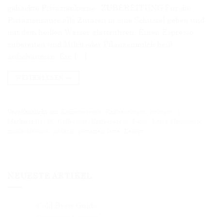
gehackte Pistazienkerne ZUBEREITUNG Für die
Pistaziensauce alle Zutaten in eine Schüssel geben und
mit dem heißen Wasser glattrühren. Einen Espresso
zubereiten und Milch oder Pflanzenmilch heiß
aufschäumen. Ein […]
WEITERLESEN
→
Veröffentlicht am
Kaffeerezepte
,
Kaffeerezepte
,
Rezepte
|
Markiert
01|26
,
Kaffeelust
,
Kaffeerezept
,
Latte
,
Latte Macchiato
,
monatsfavorit
,
pistazie
,
pistazien latte
,
Rezept
NEUESTE ARTIKEL
Cold Brew Guide
für
Kommentare deaktiviert