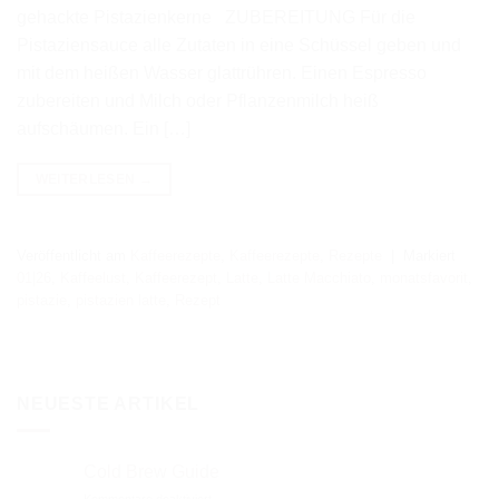
gehackte Pistazienkerne ZUBEREITUNG Für die
Pistaziensauce alle Zutaten in eine Schüssel geben und
mit dem heißen Wasser glattrühren. Einen Espresso
zubereiten und Milch oder Pflanzenmilch heiß
aufschäumen. Ein […]
WEITERLESEN
→
Veröffentlicht am
Kaffeerezepte
,
Kaffeerezepte
,
Rezepte
|
Markiert
01|26
,
Kaffeelust
,
Kaffeerezept
,
Latte
,
Latte Macchiato
,
monatsfavorit
,
pistazie
,
pistazien latte
,
Rezept
NEUESTE ARTIKEL
Cold Brew Guide
für