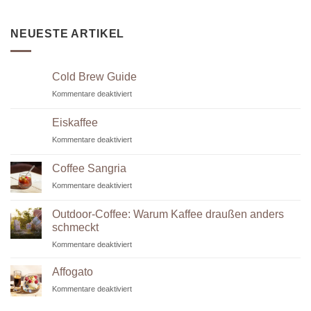
NEUESTE ARTIKEL
Cold Brew Guide
für
Kommentare deaktiviert
Cold
Brew
Eiskaffee
Guide
für
Kommentare deaktiviert
Eiskaffee
Coffee Sangria
für
Kommentare deaktiviert
Coffee
Sangria
Outdoor-Coffee: Warum Kaffee draußen anders
schmeckt
für
Kommentare deaktiviert
Outdoor-
Coffee:
Affogato
Warum
für
Kommentare deaktiviert
Kaffee
Affogato
draußen