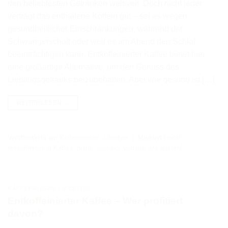
den beliebtesten Getränken weltweit. Doch nicht jeder
verträgt das enthaltene Koffein gut – sei es wegen
gesundheitlicher Einschränkungen, während der
Schwangerschaft oder weil es am Abend den Schlaf
beeinträchtigen kann. Entkoffeinierter Kaffee bietet hier
eine großartige Alternative, um den Genuss des
Lieblingsgetränks beizubehalten. Aber wie gesund ist […]
WEITERLESEN
→
Veröffentlicht am
Kaffeewissen
,
Lifestyle
|
Markiert
Decaf
,
entkoffeinierter Kaffee
,
piano
,
silencio
,
vorteile
,
wie gesund
KAFFEEWISSEN
,
LIFESTYLE
Entkoffeinierter Kaffee – Wer profitiert
davon?