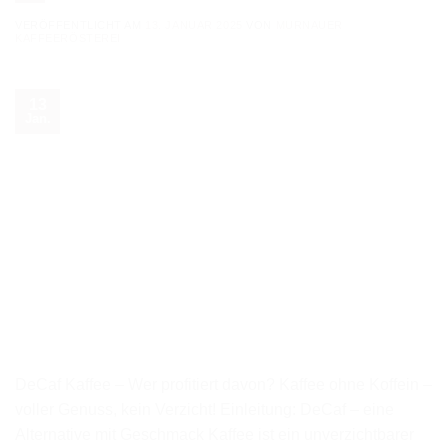
VERÖFFENTLICHT AM
13. JANUAR 2025
VON
MURNAUER
KAFFEERÖSTEREI
13
Jan.
DeCaf Kaffee – Wer profitiert davon? Kaffee ohne Koffein –
voller Genuss, kein Verzicht! Einleitung: DeCaf – eine
Alternative mit Geschmack Kaffee ist ein unverzichtbarer