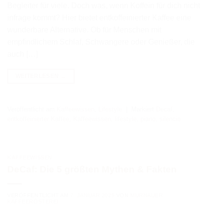
Begleiter für viele. Doch was, wenn Koffein für dich nicht
infrage kommt? Hier bietet entkoffeinierter Kaffee eine
wunderbare Alternative. Ob für Menschen mit
empfindlichem Schlaf, Schwangere oder Genießer, die
auch […]
WEITERLESEN
→
Veröffentlicht am
Kaffeewissen
,
Lifestyle
|
Markiert
Decaf
,
entkoffeinierter Kaffee
,
Kaffeewissen
,
lifestyle
,
piano
,
silencio
KAFFEEWISSEN
DeCaf: Die 5 größten Mythen & Fakten
VERÖFFENTLICHT AM
7. JANUAR 2025
VON
MURNAUER
KAFFEERÖSTEREI