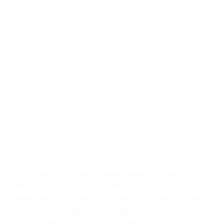
DeCaf Kaffee – Wie wird entkoffeiniertem Kaffee das
Koffein entzogen? Die CO₂-Entkoffeinierung der
Kaffeebohne: Schonend, nachhaltig und voller Geschmack
Die Welt des entkoffeinierten Kaffees ist vielfältig, und eine
der am häufigsten verwendeten Methoden zur