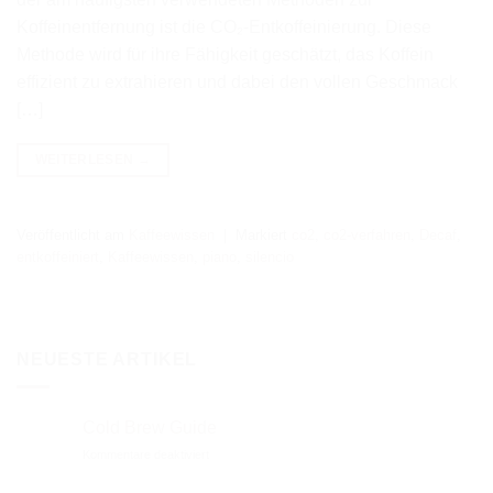
Koffeinentfernung ist die CO₂-Entkoffeinierung. Diese
Methode wird für ihre Fähigkeit geschätzt, das Koffein
effizient zu extrahieren und dabei den vollen Geschmack
[…]
WEITERLESEN
→
Veröffentlicht am
Kaffeewissen
|
Markiert
co2
,
co2-verfahren
,
Decaf
,
entkoffeiniert
,
Kaffeewissen
,
piano
,
silencio
NEUESTE ARTIKEL
Cold Brew Guide
für
Kommentare deaktiviert
Cold
Brew