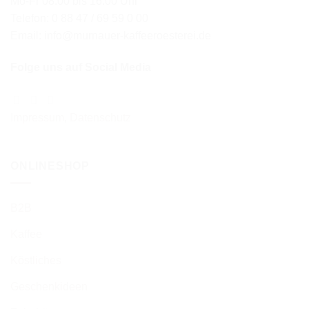
Mo-Fr 08:00 bis 16:00 Uhr
Telefon: 0 88 47 / 69 59 0 00
Email: info@murnauer-kaffeeroesterei.de
Folge uns auf Social Media
Impressum
,
Datenschutz
ONLINESHOP
B2B
Kaffee
Köstliches
Geschenkideen