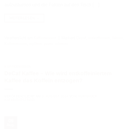
aufzuräumen und die Fakten auf den Tisch […]
WEITERLESEN
→
Veröffentlicht am
Kaffeewissen
|
Markiert
Decaf
,
entkoffeiniert
,
fakten
,
Kaffeewissen
,
mythen
,
piano
,
silencio
KAFFEEWISSEN
DeCaf Kaffee – Wie wird entkoffeiniertem
Kaffee das Koffein entzogen?
VERÖFFENTLICHT AM
9. AUGUST 2024
VON
MURNAUER
KAFFEERÖSTEREI
09
Aug.