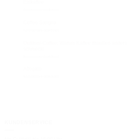
Eiskaffee
Guide
für
Kommentare deaktiviert
Eiskaffee
Coffee Sangria
für
Kommentare deaktiviert
Coffee
Sangria
Outdoor-Coffee: Warum Kaffee draußen anders
schmeckt
für
Kommentare deaktiviert
Outdoor-
Coffee:
Affogato
Warum
für
Kommentare deaktiviert
Kaffee
Affogato
draußen
anders
schmeckt
KUNDENSERVICE