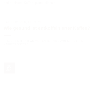
entkoffeiniert
,
Kaffee
,
piano
,
silencio
KAFFEEWISSEN
,
LIFESTYLE
Wie gesund ist entkoffeinierter Kaffee?
VERÖFFENTLICHT AM
20. JANUAR 2025
VON
MURNAUER
KAFFEERÖSTEREI
20
Jan.