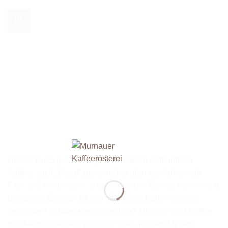
07
Jan.
DeCaf: Die 5 größten Mythen & Fakten Koffeinfreier
Kaffee, auch „Decaf“ genannt, hat über die Jahre viele
Fans gefunden – aber auch zahlreiche Mythen ranken sich
um dieses Getränk. Ist entkoffeinierter Kaffee wirklich
gesünder? Schmeckt er schlechter? Und wie wird Kaffee
überhaupt koffeinfrei gemacht? Zeit, mit den Mythen