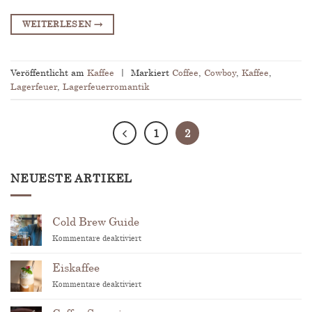
WEITERLESEN
→
Veröffentlicht am
Kaffee
|
Markiert
Coffee
,
Cowboy
,
Kaffee
,
Lagerfeuer
,
Lagerfeuerromantik
1
2
NEUESTE ARTIKEL
Cold Brew Guide
für
Kommentare deaktiviert
Cold
Brew
Eiskaffee
Guide
für
Kommentare deaktiviert
Eiskaffee