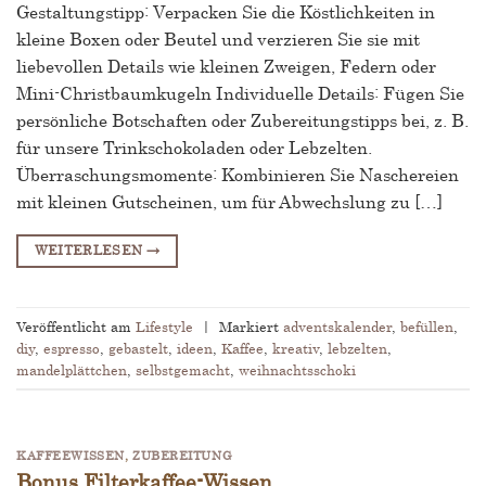
Gestaltungstipp: Verpacken Sie die Köstlichkeiten in
kleine Boxen oder Beutel und verzieren Sie sie mit
liebevollen Details wie kleinen Zweigen, Federn oder
Mini-Christbaumkugeln Individuelle Details: Fügen Sie
persönliche Botschaften oder Zubereitungstipps bei, z. B.
für unsere Trinkschokoladen oder Lebzelten.
Überraschungsmomente: Kombinieren Sie Naschereien
mit kleinen Gutscheinen, um für Abwechslung zu […]
WEITERLESEN
→
Veröffentlicht am
Lifestyle
|
Markiert
adventskalender
,
befüllen
,
diy
,
espresso
,
gebastelt
,
ideen
,
Kaffee
,
kreativ
,
lebzelten
,
mandelplättchen
,
selbstgemacht
,
weihnachtsschoki
KAFFEEWISSEN
,
ZUBEREITUNG
Bonus Filterkaffee-Wissen