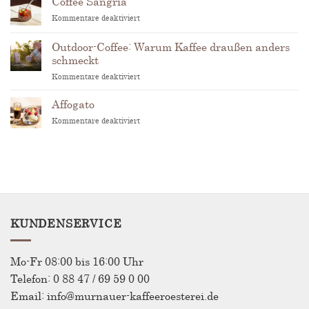
Coffee Sangria
für
Kommentare deaktiviert
Coffee
Sangria
Outdoor-Coffee: Warum Kaffee draußen anders
schmeckt
für
Kommentare deaktiviert
Outdoor-
Coffee:
Affogato
Warum
für
Kommentare deaktiviert
Kaffee
Affogato
draußen
anders
schmeckt
KUNDENSERVICE
Mo-Fr 08:00 bis 16:00 Uhr
Telefon: 0 88 47 / 69 59 0 00
Email: info@murnauer-kaffeeroesterei.de